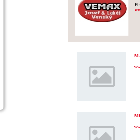
Fi
ww
M
ww
M
ww