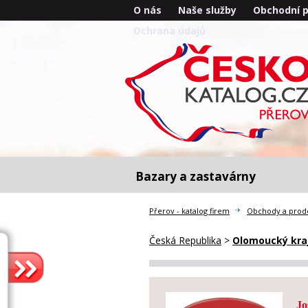
O nás
Naše služby
Obchodní 
Ochrana údajů
Bazary a zastavárny
Přerov - katalog firem
Obchody a prode
Česká Republika
>
Olomoucký kra
Jo