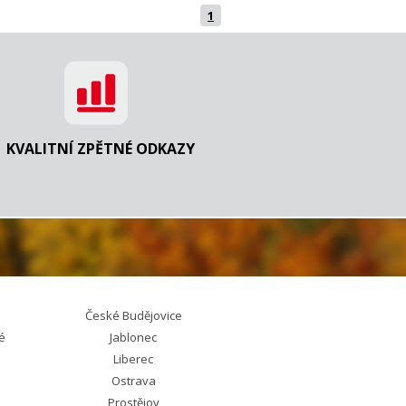
1
KVALITNÍ ZPĚTNÉ ODKAZY
České Budějovice
é
Jablonec
Liberec
Ostrava
Prostějov