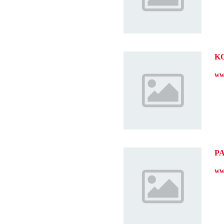
K
ww
P
ww