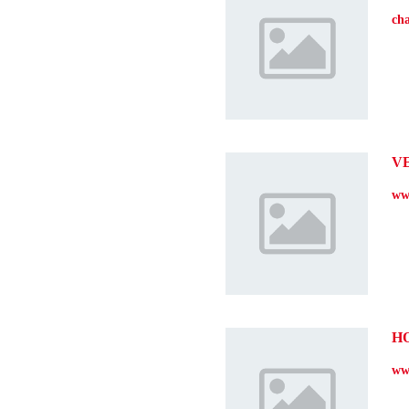
cha
V
ww
H
ww