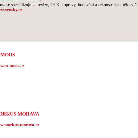
rma se specializuje na revize, OTK a opravy, budování a rekonstrukce, tělocvič
w.vensky.cz
-MOOS
w.m-moos.cz
ORKUS MORAVA
w.morkus-morava.cz