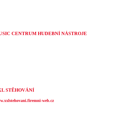
USIC CENTRUM HUDEBNÍ NÁSTROJE
XL STĚHOVÁNÍ
w.xxlstehovani.firemni-web.cz