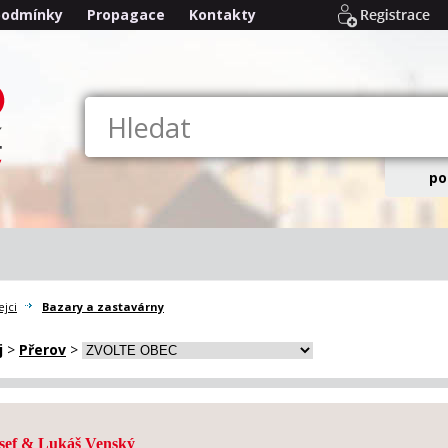
podmínky
Propagace
Kontakty
po
jci
Bazary a zastavárny
j
>
Přerov
>
sef & Lukáš Venský