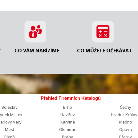
?
CO VÁM NABÍZÍME
CO MŮŽETE OČEKÁVAT
Přehled Firemních Katalogů
Boleslav
Brno
Čechy
rýdek Místek
Havířov
Hradec Králov
arlovy Vary
Karviná
Kladno
Most
Olomouc
Opava
Plzeň
Praha
Přerov