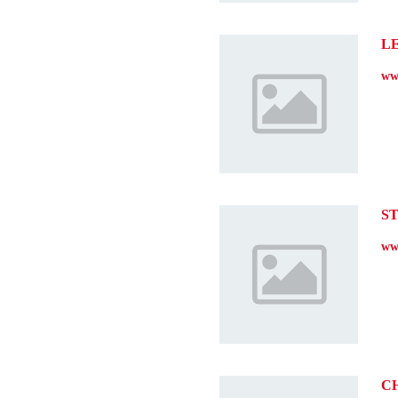
L
ww
S
ww
C