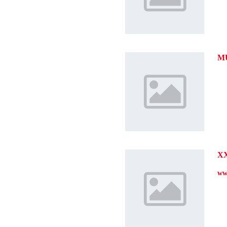
M
X
ww